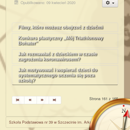
Opublikowano: 09 kwiecień 2020
Filmy, które możesz obejrzeć z dziećmi
Konkurs plastyczny ,,Mój Triathlonowy
Bohater”
Jak rozmawiać z dzieckiem w czasie
zagrożenia koronawirusem?
Jak motywować i wspierać dzieci do
systematycznego uczenia się poza
szkołą?
Strona 161 z 165
Szkoła Podstawowa nr 39 w Szczecinie im. Arkadego Fiedlera