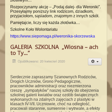
złośliwym…
Rozpoczynamy akcję – „Podaj dalej- dla Weroniki”.
Przesyłajmy poniższy link rodzicom, dziadkom,
przyjaciołom, sąsiadom, znajomym z innych szkół.
Pamiętajcie, liczy się każda złotówka…
Szkolne Koło Wolontariatu
https://www.siepomaga.pl/weronika-skorzewska
GALERIA SZKOLNA „Wiosna – ach
to Ty…”
Opublikowano: 20 kwiecień 2020
Serdecznie zapraszamy Szanownych Rodziców,
Drogich Uczniów, Grono Pedagogiczne,
pracowników administracji oraz niezmierzona
rzeszę „sympatyków” naszej szkoły do obejrzenia
szkolnej galerii kwiatów oraz ozdób świątecznych
wykonanych na zdalnych zajęciach z plastyki w
klasach IV-VII. Uczniowie, choć na odległość,
pracowali starannie, sumiennie i wytrwale, a efekty