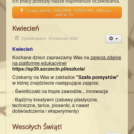
ich pracy przeszły nasze najśmielsze oczekiwania.
Czytaj więcej: GALERIA SZKOLNA „Wiosna –
ach to Ty…”
Kwiecień
Opublikowano: 15 kwiecień 2020
Kwiecień
Kochane dzieci zapraszamy Was na
zajęcia zdalne
na platformie edukacyjnej
https://sp39.szczecin.pl/eszkola/
Czekamy na Was w zakładce
"Szafa pomysłów"
w której znajdziecie następujące zajęcia:
-
Świetliczaki na tropie zawodów... innowacja
- Bądźmy kreatywni (zabawy plastyczne,
techniczne, tańce, piosenki, a nawet
doświadczenia i eksperymenty)
Wesołych Świąt!