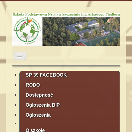
Przełącz
nawigację
Aktualności
Obiady
Plan lekcji
SP 39 FACEBOOK
RODO
Terminarz
Kontakt
Rekrutacja
Dostępność
Ogłoszenia BIP
Ogłoszenia
O szkole