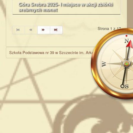
Góra Srebra 2025- I miejsce w akcji zbiórki
srebrnych monet
Strona 1 z 17
Szkoła Podstawowa nr 39 w Szczecinie im. Arkadego Fiedlera