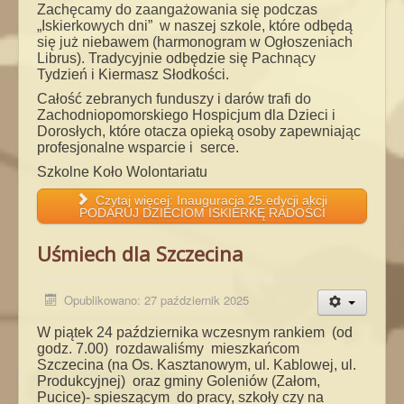
Zachęcamy do zaangażowania się podczas
„Iskierkowych dni” w naszej szkole, które odbędą
się już niebawem (harmonogram w Ogłoszeniach
Librus). Tradycyjnie odbędzie się Pachnący
Tydzień i Kiermasz Słodkości.
Całość zebranych funduszy i darów trafi do
Zachodniopomorskiego Hospicjum dla Dzieci i
Dorosłych, które otacza opieką osoby zapewniając
profesjonalne wsparcie i serce.
Szkolne Koło Wolontariatu
Czytaj więcej: Inauguracja 25.edycji akcji
PODARUJ DZIECIOM ISKIERKĘ RADOŚCI
Uśmiech dla Szczecina
Opublikowano: 27 październik 2025
W piątek 24 października wczesnym rankiem (od
godz. 7.00) rozdawaliśmy mieszkańcom
Szczecina (na Os. Kasztanowym, ul. Kablowej, ul.
Produkcyjnej) oraz gminy Goleniów (Załom,
Pucice)- spieszącym do pracy, szkoły czy na