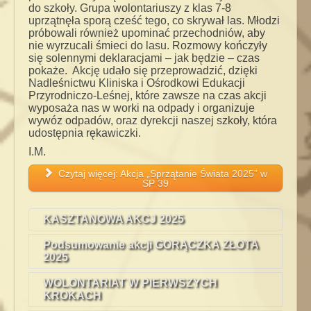
do szkoły. Grupa wolontariuszy z klas 7-8
uprzątnęła sporą cześć tego, co skrywał las. Młodzi
próbowali również upominać przechodniów, aby
nie wyrzucali śmieci do lasu. Rozmowy kończyły
się solennymi deklaracjami – jak będzie – czas
pokaże. Akcję udało się przeprowadzić, dzięki
Nadleśnictwu Kliniska i Ośrodkowi Edukacji
Przyrodniczo-Leśnej, które zawsze na czas akcji
wyposaża nas w worki na odpady i organizuje
wywóz odpadów, oraz dyrekcji naszej szkoły, która
udostępnia rękawiczki.
I.M.
Czytaj więcej: Akcja „Sprzątanie Świata 2025” w
SP 39
KASZTANOWA AKCJ 2025
Podsumowanie akcji GORĄCZKA ZŁOTA
2025
WOLONTARIAT W PIERWSZYCH
KROKACH