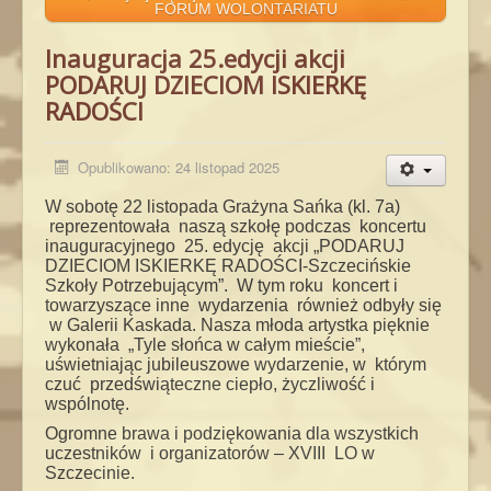
FORUM WOLONTARIATU
Inauguracja 25.edycji akcji
PODARUJ DZIECIOM ISKIERKĘ
RADOŚCI
Opublikowano: 24 listopad 2025
W sobotę 22 listopada Grażyna Sańka (kl. 7a)
reprezentowała naszą szkołę podczas koncertu
inauguracyjnego 25. edycję akcji „PODARUJ
DZIECIOM ISKIERKĘ RADOŚCI-Szczecińskie
Szkoły Potrzebującym”. W tym roku koncert i
towarzyszące inne wydarzenia również odbyły się
w Galerii Kaskada. Nasza młoda artystka pięknie
wykonała „Tyle słońca w całym mieście”,
uświetniając jubileuszowe wydarzenie, w którym
czuć przedświąteczne ciepło, życzliwość i
wspólnotę.
Ogromne brawa i podziękowania dla wszystkich
uczestników i organizatorów – XVIII LO w
Szczecinie.