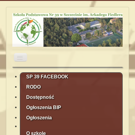
Przełącz
nawigację
Aktualności
Obiady
Plan lekcji
SP 39 FACEBOOK
RODO
Terminarz
Kontakt
Rekrutacja
Dostępność
Ogłoszenia BIP
Ogłoszenia
O szkole