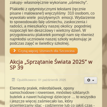
zakupy- własnoręcznie wykonane „uśmiechy”.
Plakietki z optymistycznymi tekstami (ręcznie
pisane i malowane!) wręczyliśmy 310 osobom, co
wywołało wiele pozytywnych emocji. Wydarzenie
to spowodowało falę uśmiechu, zaskoczenia i
radości, a mieszkańcy naszej okolicy pogodniej
rozpoczęli ten deszczowy i wietrzny dzień. W
przygotowaniu plakietek pomogli nam się również
najmłodsi uczniowie naszej szkoły wykonując je
podczas zajęć w świetlicy szkolnej.
Czytaj więcej: Uśmiech dla Szczecina
Akcja „Sprzątanie Świata 2025” w
SP 39
Opublikowano: 01 październik 2025
Elementy pralek, mikrofalówek, opony
samochodowe i rowerowe, mnóstwo szklanych
butelek a nawet hulajnogi dziecięce … to wszystko
i jeszcze więcej zaśmiecało las, który
przemierzamy idąc - codziennie lub co jakiś czas -