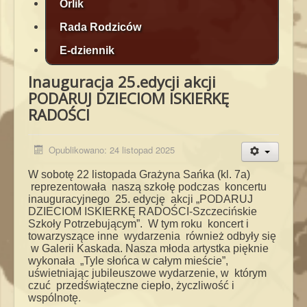
Orlik
Rada Rodziców
E-dziennik
Inauguracja 25.edycji akcji
PODARUJ DZIECIOM ISKIERKĘ
RADOŚCI
Opublikowano: 24 listopad 2025
W sobotę 22 listopada Grażyna Sańka (kl. 7a)
reprezentowała naszą szkołę podczas koncertu
inauguracyjnego 25. edycję akcji „PODARUJ
DZIECIOM ISKIERKĘ RADOŚCI-Szczecińskie
Szkoły Potrzebującym”. W tym roku koncert i
towarzyszące inne wydarzenia również odbyły się
w Galerii Kaskada. Nasza młoda artystka pięknie
wykonała „Tyle słońca w całym mieście”,
uświetniając jubileuszowe wydarzenie, w którym
czuć przedświąteczne ciepło, życzliwość i
wspólnotę.