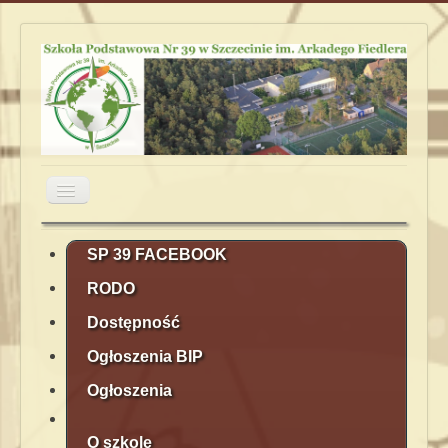
Przełącz
nawigację
Aktualności
Obiady
Plan lekcji
SP 39 FACEBOOK
RODO
Terminarz
Kontakt
Rekrutacja
Dostępność
Ogłoszenia BIP
Ogłoszenia
O szkole