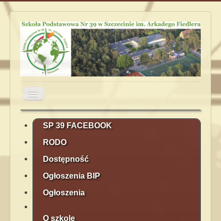
Przełącz
nawigację
Aktualności
Obiady
Plan lekcji
SP 39 FACEBOOK
RODO
Terminarz
Kontakt
Rekrutacja
Dostępność
Ogłoszenia BIP
Ogłoszenia
O szkole