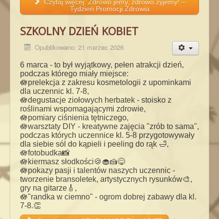
Czytaj więcej: Zdrowo jemy, zdrowo żyjemy! –
Tydzień Promocji Zdrowia
SZKOLNY DZIEŃ KOBIET
Opublikowano: 21 marzec 2026
6 marca - to był wyjątkowy, pełen atrakcji dzień,
podczas którego miały miejsce:
🪷prelekcja z zakresu kosmetologii z upominkami
dla uczennic kl. 7-8,
🪷degustacje ziołowych herbatek - stoisko z
roślinami wspomagającymi zdrowie,
🪷pomiary ciśnienia tętniczego,
🪷warsztaty DIY - kreatywne zajęcia "zrób to sama",
podczas których uczennice kl. 5-8 przygotowywały
dla siebie sól do kąpieli i peeling do rąk 🛁,
🪷fotobudka📸
🪷kiermasz słodkości🍪🧁🍰😋
🪷pokazy pasji i talentów naszych uczennic -
tworzenie bransoletek, artystycznych rysunków🎨,
gry na gitarze🎸,
🪷"randka w ciemno" - ogrom dobrej zabawy dla kl.
7-8.👏