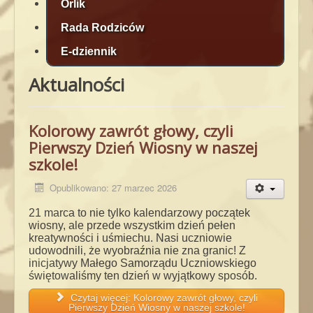
Orlik
Rada Rodziców
E-dziennik
Aktualności
Kolorowy zawrót głowy, czyli
Pierwszy Dzień Wiosny w naszej
szkole!
Opublikowano: 27 marzec 2026
21 marca to nie tylko kalendarzowy początek
wiosny, ale przede wszystkim dzień pełen
kreatywności
i uśmiechu. Nasi uczniowie
udowodnili, że wyobraźnia nie zna granic! Z
inicjatywy Małego Samorządu
Uczniowskiego
świętowaliśmy ten dzień w wyjątkowy sposób.
Czytaj więcej: Kolorowy zawrót głowy, czyli
Pierwszy Dzień Wiosny w naszej szkole!