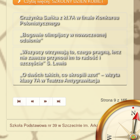
Czytaj więcej: SZKOLNY DZIEŃ KOBIET
Grażynka Sańka z kl.7A w finale Konkursu
Polonistycznego
„Bogowie olimpijscy w nowoczesnej
odsłonie”
„Wszyscy otrzymują to, czego pragną, lecz
nie zawsze przynosi im to radość i
szczęście” S. Lewis
„O dwóch takich, co skropili azot” – wizyta
klasy 7A w Teatrze Antygrawitacja
Strona 9 z 165
Szkoła Podstawowa nr 39 w Szczecinie im. Arkadego Fiedlera