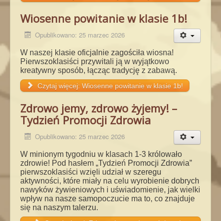
Wiosenne powitanie w klasie 1b!
Opublikowano: 25 marzec 2026
W naszej klasie oficjalnie zagościła wiosna!
Pierwszoklasiści przywitali ją w wyjątkowo
kreatywny
sposób, łącząc tradycję z zabawą.
Czytaj więcej: Wiosenne powitanie w klasie 1b!
Zdrowo jemy, zdrowo żyjemy! –
Tydzień Promocji Zdrowia
Opublikowano: 25 marzec 2026
W minionym tygodniu w klasach 1-3 królowało
zdrowie!
Pod hasłem „Tydzień Promocji Zdrowia”
pierwszoklasiści wzięli udział w szeregu
aktywności, które
miały na celu wyrobienie dobrych
nawyków żywieniowych i uświadomienie, jak wielki
wpływ na
nasze samopoczucie ma to, co znajduje
się na naszym talerzu.