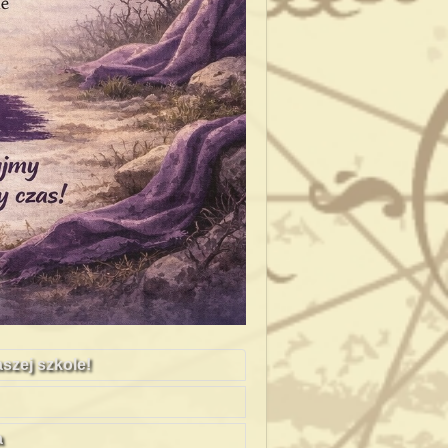
szej szkole!
a