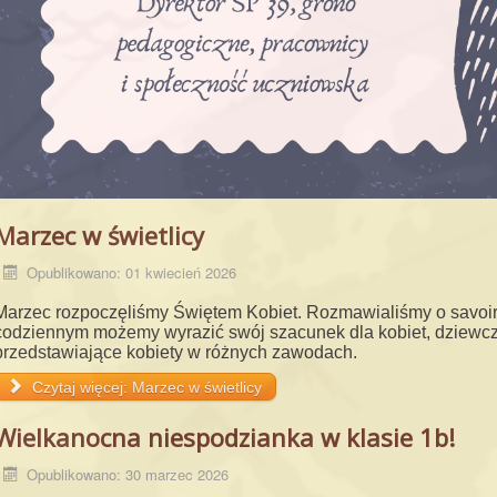
Marzec w świetlicy
Opublikowano: 01 kwiecień 2026
Marzec rozpoczęliśmy Świętem Kobiet. Rozmawialiśmy o savoir-
codziennym
możemy wyrazić swój szacunek dla kobiet, dziewc
przedstawiające kobiety w
różnych zawodach.
Czytaj więcej: Marzec w świetlicy
Wielkanocna niespodzianka w klasie 1b!
Opublikowano: 30 marzec 2026