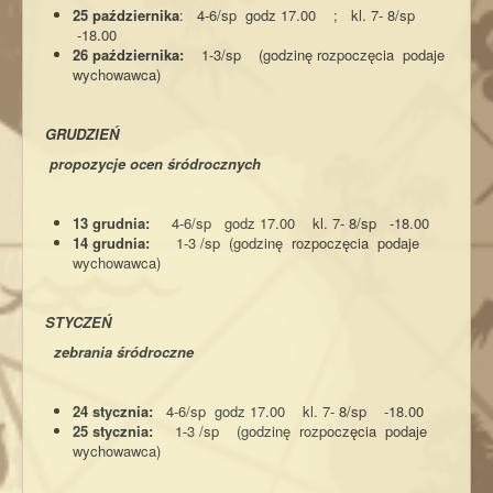
25 października
: 4-6/sp godz 17.00 ; kl. 7- 8/sp
-18.00
26 października:
1-3/sp (godzinę rozpoczęcia podaje
wychowawca)
GRUDZIEŃ
propozycje ocen śródrocznych
13 grudnia:
4-6/sp godz 17.00 kl. 7- 8/sp -18.00
14 grudnia:
1-3 /sp (godzinę rozpoczęcia podaje
wychowawca)
STYCZEŃ
zebrania śródroczne
24 stycznia:
4-6/sp godz 17.00 kl. 7- 8/sp -18.00
25 stycznia:
1-3 /sp (godzinę rozpoczęcia podaje
wychowawca)