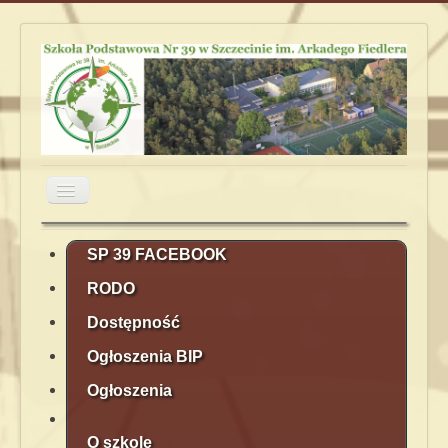
Przełącz
nawigację
Aktualności
Obiady
Plan lekcji
SP 39 FACEBOOK
RODO
Terminarz
Kontakt
Rekrutacja
Dostępność
Ogłoszenia BIP
Ogłoszenia
O szkole