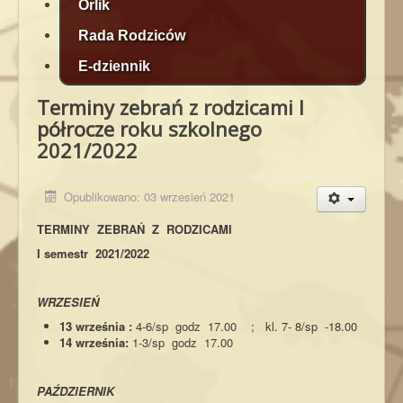
Orlik
Rada Rodziców
E-dziennik
Terminy zebrań z rodzicami I
półrocze roku szkolnego
2021/2022
Opublikowano: 03 wrzesień 2021
TERMINY ZEBRAŃ Z RODZICAMI
I semestr 2021/2022
WRZESIEŃ
13 września :
4-6/sp godz 17.00 ; kl. 7- 8/sp -18.00
14 września:
1-3/sp godz 17.00
PAŹDZIERNIK