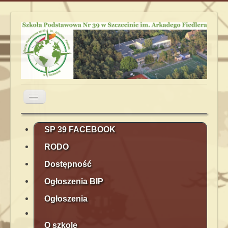
Przełącz
nawigację
Aktualności
Obiady
Plan lekcji
SP 39 FACEBOOK
RODO
Terminarz
Kontakt
Rekrutacja
Dostępność
Ogłoszenia BIP
Ogłoszenia
O szkole