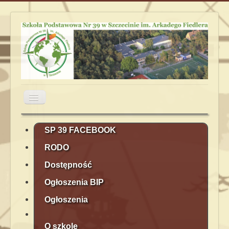
Przełącz
nawigację
Aktualności
Obiady
Plan lekcji
SP 39 FACEBOOK
RODO
Terminarz
Kontakt
Rekrutacja
Dostępność
Ogłoszenia BIP
Ogłoszenia
O szkole