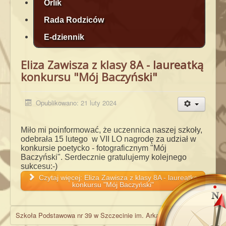
Orlik
Rada Rodziców
E-dziennik
Eliza Zawisza z klasy 8A - laureatką
konkursu "Mój Baczyński"
Opublikowano: 21 luty 2024
Miło mi poinformować, że uczennica naszej szkoły,
odebrała 15 lutego w VII LO nagrodę za udział w
konkursie poetycko - fotograficznym "Mój
Baczyński". Serdecznie gratulujemy kolejnego
sukcesu:-)
Czytaj więcej: Eliza Zawisza z klasy 8A - laureatką
konkursu "Mój Baczyński"
Szkoła Podstawowa nr 39 w Szczecinie im. Arkadego Fiedlera