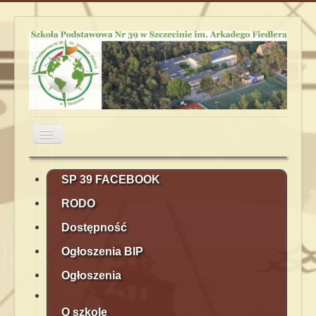
Przełącz
nawigację
Aktualności
Obiady
Plan lekcji
SP 39 FACEBOOK
RODO
Terminarz
Kontakt
Rekrutacja
Dostępność
Ogłoszenia BIP
Ogłoszenia
O szkole