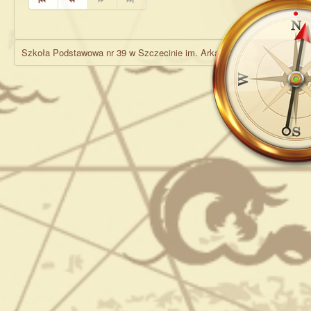
Szkoła Podstawowa nr 39 w Szczecinie im. Arkadego Fiedlera