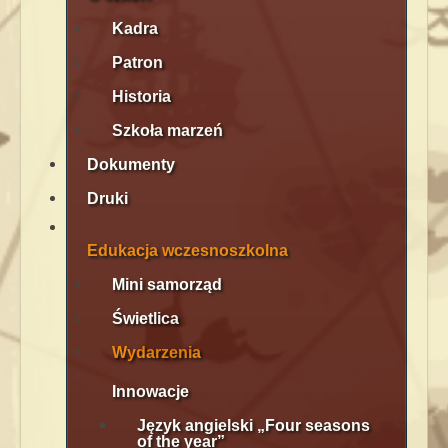
Kadra
Patron
Historia
Szkoła marzeń
Dokumenty
Druki
Edukacja wczesnoszkolna
Mini samorząd
Świetlica
Wydarzenia
Innowacje
Język angielski „Four seasons
of the year”