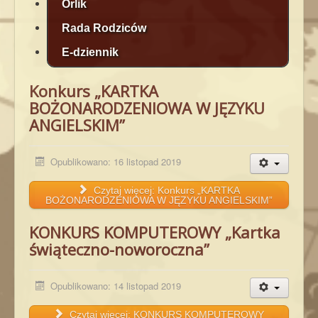
Orlik
Rada Rodziców
E-dziennik
Konkurs „KARTKA
BOŻONARODZENIOWA W JĘZYKU
ANGIELSKIM”
Opublikowano: 16 listopad 2019
Czytaj więcej: Konkurs „KARTKA
BOŻONARODZENIOWA W JĘZYKU ANGIELSKIM”
KONKURS KOMPUTEROWY „Kartka
świąteczno-noworoczna”
Opublikowano: 14 listopad 2019
Czytaj więcej: KONKURS KOMPUTEROWY