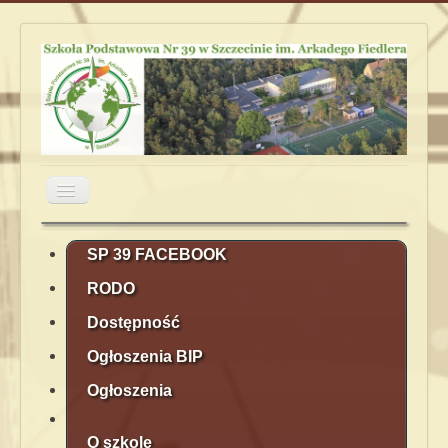
Przełącz
nawigację
Aktualności
Obiady
Plan lekcji
SP 39 FACEBOOK
RODO
Terminarz
Kontakt
Rekrutacja
Dostępność
Ogłoszenia BIP
Ogłoszenia
O szkole