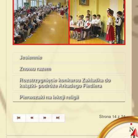
Jesiennie
Znowu razem
Rozstrzygnięcie konkursu Zakładka do
książki- podróże Arkadego Fiedlera
Pierwszaki na lekcji religii
Strona 14 z 24