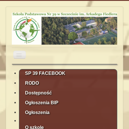
Przełącz
nawigację
Aktualności
Obiady
Plan lekcji
SP 39 FACEBOOK
RODO
Terminarz
Kontakt
Rekrutacja
Dostępność
Ogłoszenia BIP
Ogłoszenia
O szkole