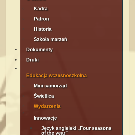
Kadra
Patron
Historia
Szkoła marzeń
Dokumenty
Druki
Edukacja wczesnoszkolna
Mini samorząd
Świetlica
Wydarzenia
Innowacje
Język angielski „Four seasons
of the year”