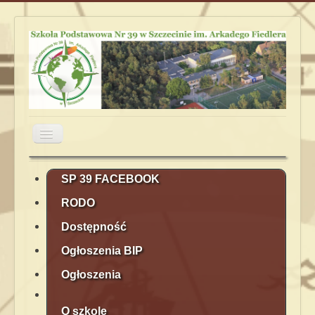
Przełącz
nawigację
Aktualności
Obiady
Plan lekcji
SP 39 FACEBOOK
RODO
Terminarz
Kontakt
Rekrutacja
Dostępność
Ogłoszenia BIP
Ogłoszenia
O szkole