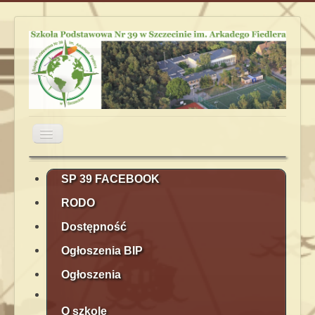
Przełącz
nawigację
Aktualności
Obiady
Plan lekcji
SP 39 FACEBOOK
RODO
Terminarz
Kontakt
Rekrutacja
Dostępność
Ogłoszenia BIP
Ogłoszenia
O szkole