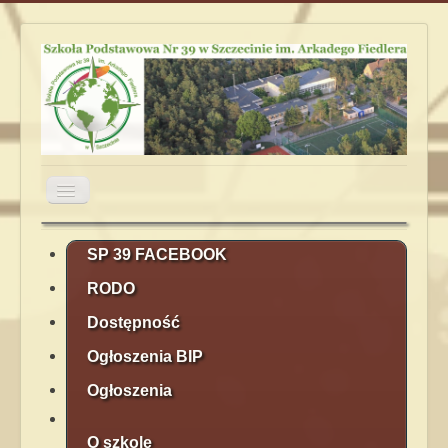
Przełącz
nawigację
Aktualności
Obiady
Plan lekcji
SP 39 FACEBOOK
RODO
Terminarz
Kontakt
Rekrutacja
Dostępność
Ogłoszenia BIP
Ogłoszenia
O szkole