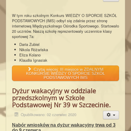
W tym roku szkolnym Konkurs WIEDZY O SPORCIE SZKÓŁ
PODSTAWOWYCH (IMS) odbył się zdalnie przez stronę
internetową Międzyszkolnego Ośrodka Sportowego. Startowało
20 uczniów. Naszą szkołę reprezentowały uczennice klasy
sportowej 7a:
Daria Zubiel
Nikola Różańska
Eliza Kolano
Klaudia Ignasiak
Czytaj więcej: III miejsce w ZDALNYM
KONKURSIE WIEDZY O SPORCIE SZKÓŁ
PODSTAWOWYCH IMS
Dyżur wakacyjny w oddziale
przedszkolnym w Szkole
Podstawowej Nr 39 w Szczecinie.
Opublikowano: 02 czerwiec 2020
Nabór wniosków na dyżur wakacyjny
trwa od 3
do 9 czerwca.