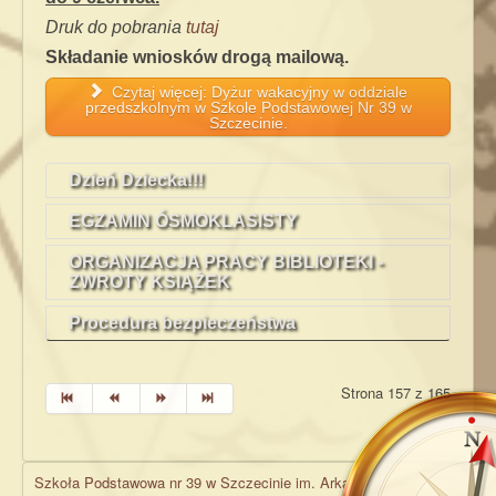
Druk do pobrania
tutaj
S
kładanie wniosków drogą mailową.
Czytaj więcej: Dyżur wakacyjny w oddziale
przedszkolnym w Szkole Podstawowej Nr 39 w
Szczecinie.
Dzień Dziecka!!!
EGZAMIN ÓSMOKLASISTY
ORGANIZACJA PRACY BIBLIOTEKI -
ZWROTY KSIĄŻEK
Procedura bezpieczeństwa
Strona 157 z 165
Szkoła Podstawowa nr 39 w Szczecinie im. Arkadego Fiedlera