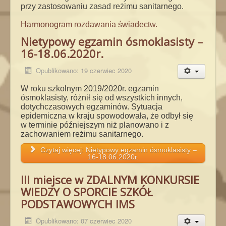
przy zastosowaniu zasad reżimu sanitarnego.
Harmonogram rozdawania świadectw.
Nietypowy egzamin ósmoklasisty –
16-18.06.2020r.
Opublikowano: 19 czerwiec 2020
W roku szkolnym 2019/2020r. egzamin
ósmoklasisty, różnił się od wszystkich innych,
dotychczasowych egzaminów. Sytuacja
epidemiczna w kraju spowodowała, że odbył się
w terminie późniejszym niż planowano i z
zachowaniem reżimu sanitarnego.
Czytaj więcej: Nietypowy egzamin ósmoklasisty –
16-18.06.2020r.
III miejsce w ZDALNYM KONKURSIE
WIEDZY O SPORCIE SZKÓŁ
PODSTAWOWYCH IMS
Opublikowano: 07 czerwiec 2020