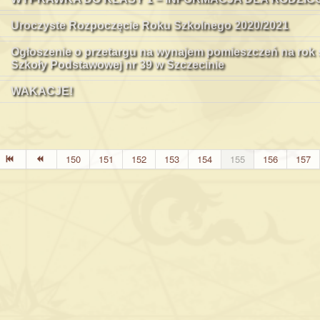
Uroczyste Rozpoczęcie Roku Szkolnego 2020/2021
Ogłoszenie o przetargu na wynajem pomieszczeń na rok s
Szkoły Podstawowej nr 39 w Szczecinie
WAKACJE!
150
151
152
153
154
155
156
157