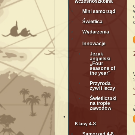
wczesnoszkolna
Mini samorząd
Świetlica
Wydarzenia
Innowacje
Język
angielski
„Four
seasons of
the year”
Przyroda
żywi i leczy
Świetliczaki
na tropie
zawodów
Klasy 4-8
Samorząd 4-8