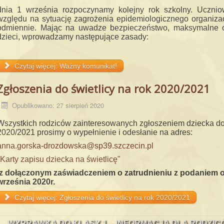
dnia 1 września rozpoczynamy kolejny rok szkolny. Ucznio
względu na sytuację zagrożenia epidemiologicznego organizac
odmiennie. Mając na uwadze bezpieczeństwo, maksymalne o
dzieci, wprowadzamy następujące zasady:
Czytaj więcej: Ważny komunikat!
Zgłoszenia do świetlicy na rok 2020/2021
Opublikowano: 27 sierpień 2020
Wszystkich rodziców zainteresowanych zgłoszeniem dziecka do ś
2020/2021 prosimy o wypełnienie i odesłanie na adres:
anna.gorska-drozdowska@sp39.
szczecin.pl
"Karty zapisu dziecka na świetlicę"
z dołączonym zaświadczeniem o zatrudnieniu z podaniem o
września 2020r.
Czytaj więcej: Zgłoszenia do świetlicy na rok 2020/2021
WYPRAWKA DO KLASY 1 – INFORMACJA DLA RODZIC