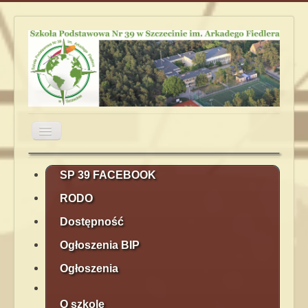
Przełącz
nawigację
Aktualności
Obiady
Plan lekcji
SP 39 FACEBOOK
RODO
Terminarz
Kontakt
Rekrutacja
Dostępność
Ogłoszenia BIP
Ogłoszenia
O szkole