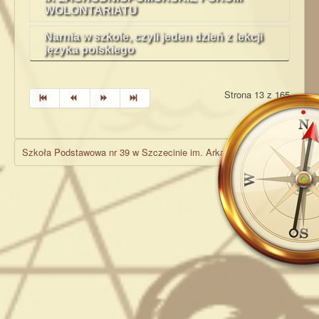
WOLONTARIATU
Narnia w szkole, czyli jeden dzień z lekcji
języka polskiego
Strona 13 z 165
Szkoła Podstawowa nr 39 w Szczecinie im. Arkadego Fiedlera